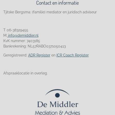
Contact en informatie
Tjitske Bergsma: (familie) mediator en juridisch adviseur
T 06-38329455
M:
info@demiddler.nl
KvK nummer: 7403185
Bankrekening: NL57RABO0371050413
Geregistreerd:
ADR Register
en
ICR Coach Register
Afspraaklocatie in overleg.