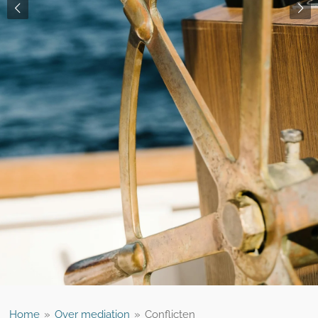
Home
»
Over mediation
»
Conflicten