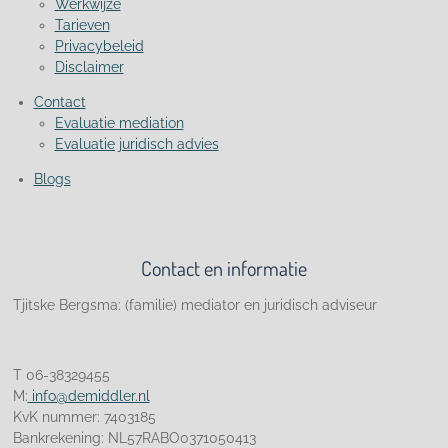
Werkwijze
Tarieven
Privacybeleid
Disclaimer
Contact
Evaluatie mediation
Evaluatie juridisch advies
Blogs
Contact en informatie
Tjitske Bergsma: (familie) mediator en juridisch adviseur
T 06-38329455
M:
info@demiddler.nl
KvK nummer: 7403185
Bankrekening: NL57RABO0371050413