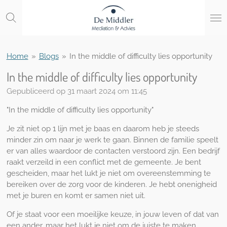
Ga
direct
naar
de
hoofdinhoud
Home
»
Blogs
»
In the middle of difficulty lies opportunity
In the middle of difficulty lies opportunity
Gepubliceerd op 31 maart 2024 om 11:45
"In the middle of difficulty lies opportunity"
Je zit niet op 1 lijn met je baas en daarom heb je steeds
minder zin om naar je werk te gaan. Binnen de familie speelt
er van alles waardoor de contacten verstoord zijn. Een bedrijf
raakt verzeild in een conflict met de gemeente. Je bent
gescheiden, maar het lukt je niet om overeenstemming te
bereiken over de zorg voor de kinderen. Je hebt onenigheid
met je buren en komt er samen niet uit.
Of je staat voor een moeilijke keuze, in jouw leven of dat van
een ander, maar het lukt je niet om de juiste te maken.