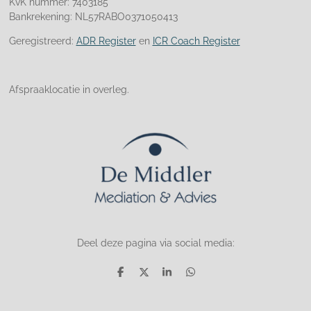
KvK nummer: 7403185
Bankrekening: NL57RABO0371050413
Geregistreerd:
ADR Register
en
ICR Coach Register
Afspraaklocatie in overleg.
Deel deze pagina via social media:
D
D
S
D
e
e
h
e
l
e
a
l
e
l
r
e