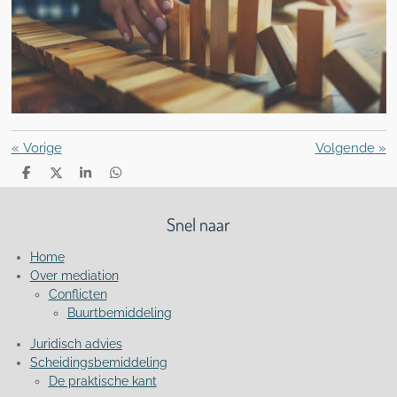
«
Vorige
Volgende
»
D
D
S
D
e
e
h
e
l
e
a
l
e
l
r
e
Snel naar
n
e
n
Home
Over mediation
Conflicten
Buurtbemiddeling
Juridisch advies
Scheidingsbemiddeling
De praktische kant