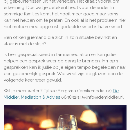
bij gebeurtenissen uit het verleden. Het draait vooral om
erkenning. Dus wat je betekent hebt voor de ander.
In
sommige families komt het nooit meer goed maar soms
kan het helpen om te praten. En ook al is het probleem hier
niet meteen mee opgelost: gedeelde smart is halve smart...
Ben of ken jij iemand die zich in zo'n situatie bevindt en
klaar is met de strijd?
Ik ben gespecialiseerd in familiemediation en kan jullie
helpen een gesprek weer op gang te brengen. In 1 op 1
gesprekken kan ik jullie op je eigen tempo begeleiden naar
een gezamenlijk gesprek. Wie weet zijn de glazen dan de
volgende keer weer gevuld.
Wil je meer weten?
Tjitske Bergsma (familiemediator)
De
Middler, Mediation & Advies
0638329455
info@demiddler.nl