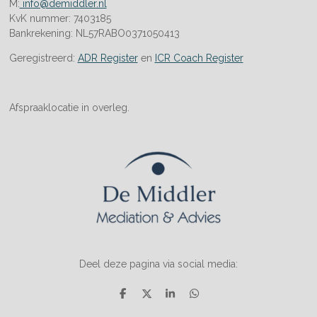
M:
info@demiddler.nl
KvK nummer: 7403185
Bankrekening: NL57RABO0371050413
Geregistreerd:
ADR Register
en
ICR Coach Register
Afspraaklocatie in overleg.
Deel deze pagina via social media:
D
D
S
D
e
e
h
e