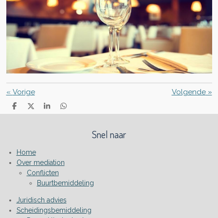
«
Vorige
Volgende
»
D
D
S
D
e
e
h
e
l
e
a
l
e
l
r
e
Snel naar
n
e
n
Home
Over mediation
Conflicten
Buurtbemiddeling
Juridisch advies
Scheidingsbemiddeling